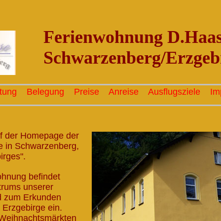
Ferienwohnung D.Haas
Schwarzenberg/Erzgeb
tung
Belegung
Preise
Anreise
Ausflugsziele
Im
uf der Homepage der
 in Schwarzenberg,
rges".
hnung befindet
trums unserer
äd zum Erkunden
 Erzgebirge ein.
n Weihnachtsmärkten