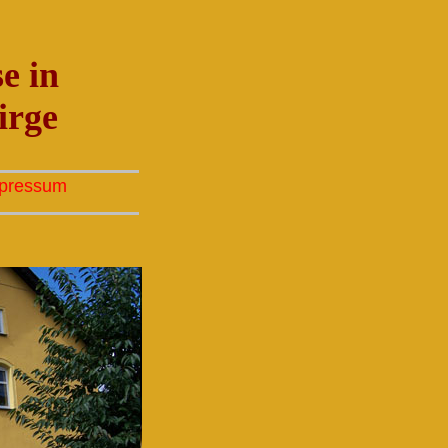
e in
irge
pressum