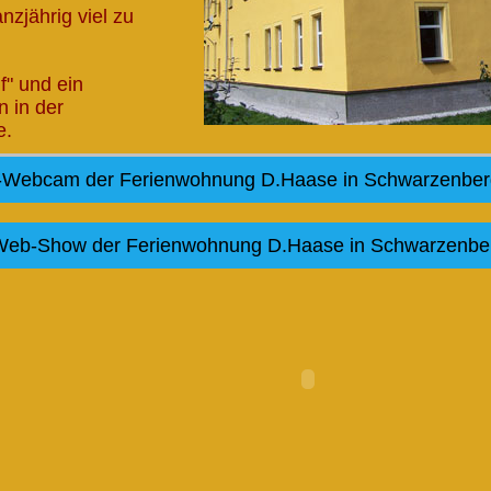
nzjährig viel zu
f" und ein
 in der
e.